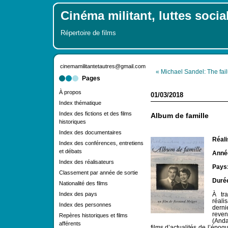
Cinéma militant, luttes socia
Répertoire de films
cinemamilitantetautres@gmail.com
« Michael Sandel: The failu
Pages
À propos
01/03/2018
Index thématique
Index des fictions et des films
Album de famille
historiques
Index des documentaires
Réali
Index des conférences, entretiens
et débats
Année
Index des réalisateurs
Pays
Classement par année de sortie
Duré
Nationalité des films
Index des pays
À tr
réal
Index des personnes
dern
reven
Repères historiques et films
(Anda
afférents
films d’actualités de l’époq