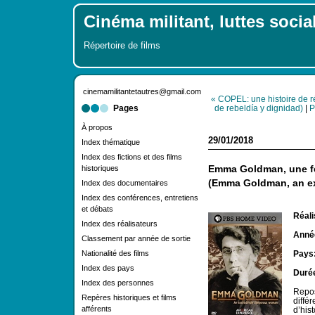
Cinéma militant, luttes socia
Répertoire de films
cinemamilitantetautres@gmail.com
« COPEL: une histoire de ré
Pages
de rebeldía y dignidad)
|
P
À propos
29/01/2018
Index thématique
Index des fictions et des films
historiques
Emma Goldman, une f
(Emma Goldman, an e
Index des documentaires
Index des conférences, entretiens
et débats
Réali
Index des réalisateurs
Année
Classement par année de sortie
Nationalité des films
Pays
Index des pays
Duré
Index des personnes
Repos
Repères historiques et films
diffé
afférents
d’his