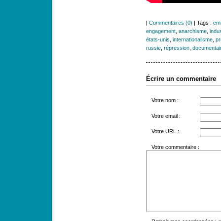
|
Commentaires (0)
| Tags :
em
engagement
,
anarchisme
,
indu
états-unis
,
internationalisme
,
pr
russie
,
répression
,
documentai
Écrire un commentaire
Votre nom :
Votre email :
Votre URL :
Votre commentaire :