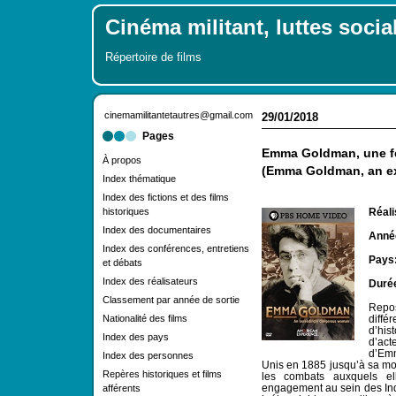
Cinéma militant, luttes socia
Répertoire de films
cinemamilitantetautres@gmail.com
29/01/2018
Pages
Emma Goldman, une f
À propos
(Emma Goldman, an e
Index thématique
Index des fictions et des films
historiques
Réali
Index des documentaires
Année
Index des conférences, entretiens
Pays
et débats
Index des réalisateurs
Duré
Classement par année de sortie
Repos
Nationalité des films
diffé
d’his
Index des pays
d’act
d’Emm
Index des personnes
Unis en 1885 jusqu’à sa mo
Repères historiques et films
les combats auxquels e
engagement au sein des Ind
afférents