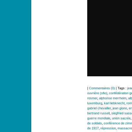
|
Commentaires (0)
| Tags :
jea
ouvrière (sfio)
,
confédération gé
rosmer
,
alphonse merrheim
,
al
luxemburg
,
karl liebknecht
,
roma
gabriel chevallier
,
jean giono
,
er
bertrand russell
,
siegfried sas
guerre mondiale
,
union sacrée
de soldats
,
conférence de zim
de 1917
,
répression
,
massacre