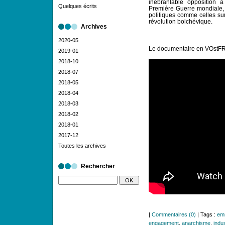
inébranlable opposition à
Quelques écrits
Première Guerre mondiale, 
politiques comme celles sur
révolution bolchévique.
Archives
2020-05
Le documentaire en VOstFR
2019-01
2018-10
2018-07
2018-05
2018-04
2018-03
2018-02
2018-01
2017-12
Toutes les archives
Rechercher
|
Commentaires (0)
| Tags :
em
engagement
,
anarchisme
,
indu