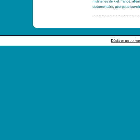
mutineries de kiel
,
france
,
alle
documentaire
,
georgette cuveli
Déclarer un contenu 