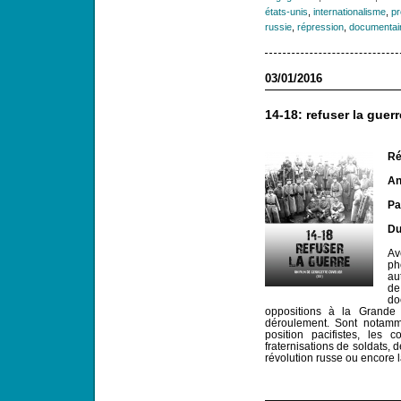
états-unis
,
internationalisme
,
pr
russie
,
répression
,
documentai
03/01/2016
14-18: refuser la guerr
Ré
An
Pa
Du
Av
ph
au
d
do
oppositions à la Grande
déroulement. Sont notam
position pacifistes, les c
fraternisations de soldats, d
révolution russe ou encore 