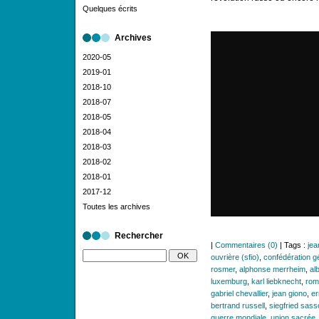
Quelques écrits
Archives
2020-05
2019-01
2018-10
2018-07
2018-05
2018-04
2018-03
2018-02
2018-01
2017-12
Toutes les archives
Rechercher
|
Commentaires (0)
| Tags :
jea
ouvrière (sfio)
,
confédération gé
rosmer
,
alphonse merrheim
,
al
luxemburg
,
karl liebknecht
,
roma
gabriel chevallier
,
jean giono
,
er
bertrand russell
,
siegfried sas
guerre mondiale
,
union sacrée