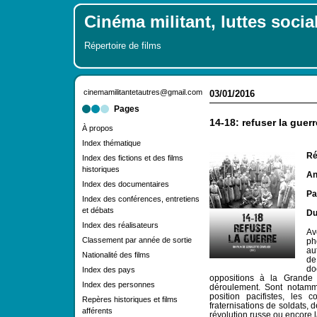
Cinéma militant, luttes socia
Répertoire de films
cinemamilitantetautres@gmail.com
03/01/2016
Pages
14-18: refuser la guerr
À propos
Index thématique
Ré
Index des fictions et des films
historiques
An
Index des documentaires
Pa
Index des conférences, entretiens
et débats
Du
Index des réalisateurs
Av
Classement par année de sortie
ph
au
Nationalité des films
d
do
Index des pays
oppositions à la Grande
Index des personnes
déroulement. Sont notam
position pacifistes, les c
Repères historiques et films
fraternisations de soldats, d
afférents
révolution russe ou encore 