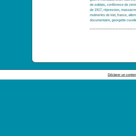
de soldats
,
conférence de zim
de 1917
,
répression
,
massacre
mutineries de kiel
,
france
,
alle
documentaire
,
georgette cuveli
Déclarer un contenu 