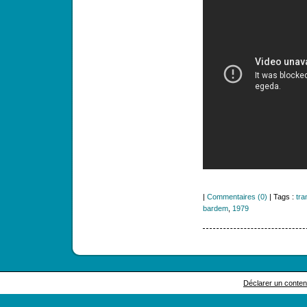
|
Commentaires (0)
| Tags :
tra
bardem
,
1979
Déclarer un contenu 