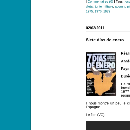
|
Commentaires (0)
| Tags :
occ
d'etat
,
junte militaire
,
augusto pi
1975
,
1976
,
1979
02/02/2011
Siete días de enero
Réali
Année
Pays
Duré
Ce fi
trava
1977
régim
Il nous montre un peu le cl
Espagne.
Le film (VO):