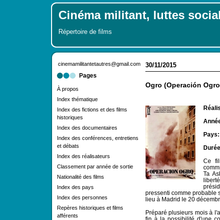
Cinéma militant, luttes socia
Répertoire de films
cinemamilitantetautres@gmail.com
30/11/2015
Pages
Ogro (Operación Ogro
À propos
Index thématique
Réalis
Index des fictions et des films
historiques
Année
Index des documentaires
Pays:
Index des conférences, entretiens
et débats
Duré
Index des réalisateurs
Ce fi
Classement par année de sortie
commi
Ta As
Nationalité des films
libert
prési
Index des pays
pressenti comme probable s
Index des personnes
lieu à Madrid le 20 décemb
Repères historiques et films
Préparé plusieurs mois à l'a
afférents
fin à la possibilité d'une c