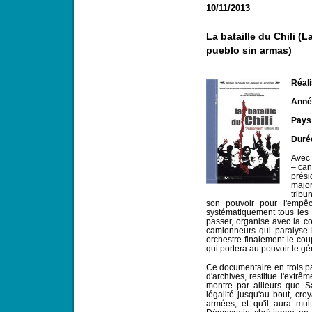
10/11/2013
La bataille du Chili (L
pueblo sin armas)
Réali
Année
Pays
Duré
Avec 
– can
prés
major
tribu
son pouvoir pour l'empêc
systématiquement tous les p
passer, organise avec la co
camionneurs qui paralyse 
orchestre finalement le cou
qui portera au pouvoir le g
Ce documentaire en trois pa
d'archives, restitue l'extrêm
montre par ailleurs que S
légalité jusqu'au bout, croy
armées, et qu'il aura mul