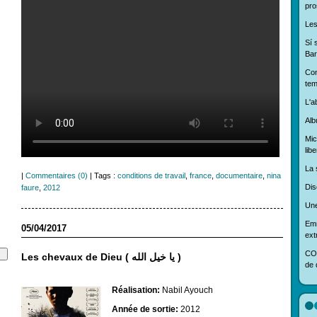
pro
Les
Sí 
Bar
Con
tem
L'ab
Alb
Mic
libe
La 
|
Commentaires (0)
| Tags :
conditions de travail
,
france
,
documentaire
,
nina
Dis
faure
,
2012
Une
Em
05/04/2017
ext
COP
Les chevaux de Dieu ( يا خيل الله )
de d
Réalisation:
Nabil Ayouch
Année de sortie:
2012