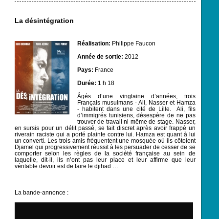
La désintégration
Réalisation:
Philippe Faucon
Année de sortie:
2012
Pays:
France
Durée:
1 h 18
Âgés d’une vingtaine d’années, trois
Français musulmans - Ali, Nasser et Hamza
- habitent dans une cité de Lille. Ali, fils
d’immigrés tunisiens, désespère de ne pas
trouver de travail ni même de stage. Nasser,
en sursis pour un délit passé, se fait discret après avoir frappé un
riverain raciste qui a porté plainte contre lui. Hamza est quant à lui
un converti. Les trois amis fréquentent une mosquée où ils côtoient
Djamel qui progressivement réussit à les persuader de cesser de se
comporter selon les règles de la société française au sein de
laquelle, dit-il, ils n’ont pas leur place et leur affirme que leur
véritable devoir est de faire le djihad …
La bande-annonce :