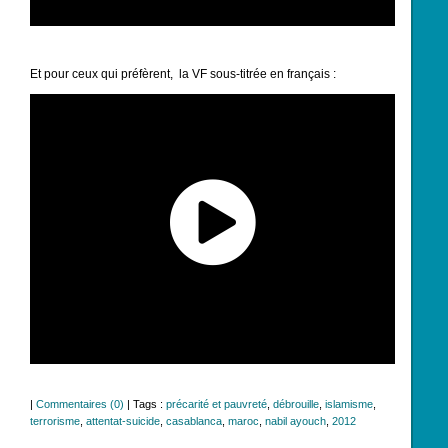
Et pour ceux qui préfèrent, la VF sous-titrée en français :
|
Commentaires (0)
| Tags :
précarité et pauvreté
,
débrouille
,
islamisme
,
terrorisme
,
attentat-suicide
,
casablanca
,
maroc
,
nabil ayouch
,
2012