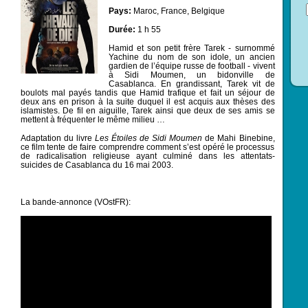
Pays:
Maroc, France, Belgique
Durée:
1 h 55
Hamid et son petit frère Tarek - surnommé
Yachine du nom de son idole, un ancien
gardien de l’équipe russe de football - vivent
à Sidi Moumen, un bidonville de
Casablanca. En grandissant, Tarek vit de
boulots mal payés tandis que Hamid trafique et fait un séjour de
deux ans en prison à la suite duquel il est acquis aux thèses des
islamistes. De fil en aiguille, Tarek ainsi que deux de ses amis se
mettent à fréquenter le même milieu …
Adaptation du livre
Les Étoiles de Sidi Moumen
de Mahi Binebine,
ce film tente de faire comprendre comment s’est opéré le processus
de radicalisation religieuse ayant culminé dans les attentats-
suicides de Casablanca du 16 mai 2003.
La bande-annonce (VOstFR):