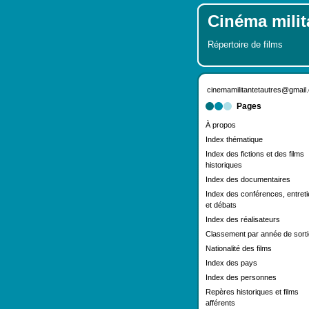
Cinéma milita
Répertoire de films
cinemamilitantetautres@gmail
Pages
À propos
Index thématique
Index des fictions et des films
historiques
Index des documentaires
Index des conférences, entret
et débats
Index des réalisateurs
Classement par année de sorti
Nationalité des films
Index des pays
Index des personnes
Repères historiques et films
afférents