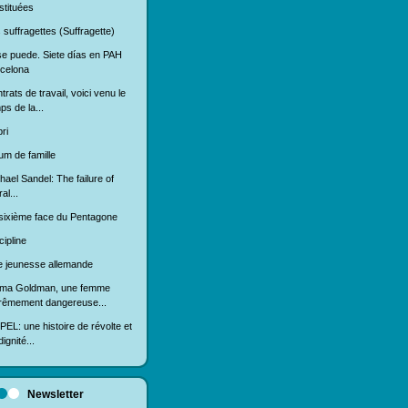
stituées
 suffragettes (Suffragette)
se puede. Siete días en PAH
celona
trats de travail, voici venu le
ps de la...
ri
um de famille
hael Sandel: The failure of
ral...
sixième face du Pentagone
cipline
 jeunesse allemande
ma Goldman, une femme
rêmement dangereuse...
EL: une histoire de révolte et
ignité...
Newsletter