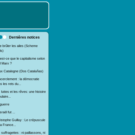
Dernières notices
e brûler les ailes (Scheme
ds)
est-ce que le capitalisme selon
l Marx ?
x Catalogne (Dos Cataluñas)
ncerclement : la démocratie
s les rets du...
 luttes et les rêves: une histoire
ulaire...
guerre
sraël fut ...
istophe Guilluy : Le crépuscule
la France...
 suffragettes : ni paillassons, ni