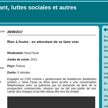
nt, luttes sociales et autres
.com
28/08/2017
À s
Bir
Rien à foutre : en attendant de se faire virer
Qu’
Kar
Réalisation:
Nina Faure
Deu
Année de sortie:
2012
L’e
Pays:
France
dan
iens
Durée:
5 minutes
Les
pop
Engagée en CDD comme « gestionnaire de résidences étudiantes
e
privées », Nina Faure se filme alors qu’elle a une conversation
En 
téléphonique avec sa patronne qui lui demande de faire de la
prospection commerciale, mission qui ne fait pas partie de son
Et I
cahier des charges et qu’elle refuse dès lors de remplir …
Chr
de 
Les