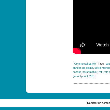
|
Commentaires (0)
| Tags :
ant
années de plomb
,
ulrike meinho
ensslin
,
horst mahler
,
raf (rote 
gabriel périot
,
2015
Déclarer un contenu 