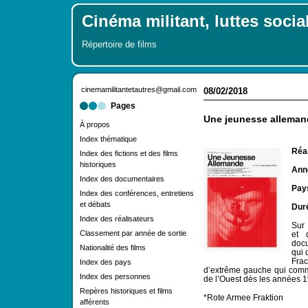
Cinéma militant, luttes socia
Répertoire de films
cinemamilitantetautres@gmail.com
08/02/2018
Pages
Une jeunesse alleman
À propos
Index thématique
Réal
Index des fictions et des films
historiques
Anné
Index des documentaires
Pay
Index des conférences, entretiens
et débats
Dur
Index des réalisateurs
Sur 
Classement par année de sortie
et 
doc
Nationalité des films
qui 
Frac
Index des pays
d’extrême gauche qui comm
Index des personnes
de l’Ouest dès les années 1
Repères historiques et films
*Rote Armee Fraktion
afférents