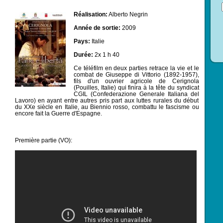
Réalisation:
Alberto Negrin
Année de sortie:
2009
Pays:
Italie
Durée:
2x 1 h 40
Ce téléfilm en deux parties retrace la vie et le
combat de Giuseppe di Vittorio (1892-1957),
fils d'un ouvrier agricole de Cerignola
(Pouilles, Italie) qui finira à la tête du syndicat
CGIL (
Confederazione Generale Italiana del
Lavoro
) en ayant entre autres pris part aux luttes rurales du début
du XXe siècle en Italie, au Biennio rosso, combattu le fascisme ou
encore fait la Guerre d'Espagne.
Première partie (VO):