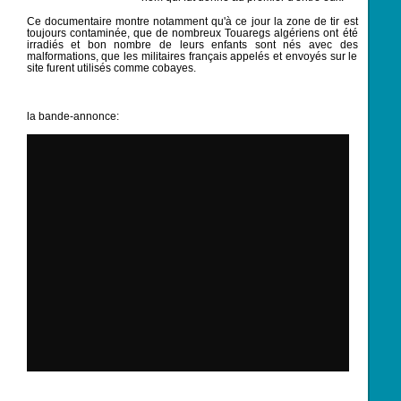
Ce documentaire montre notamment qu'à ce jour la zone de tir est
toujours contaminée, que de nombreux Touaregs algériens ont été
irradiés et bon nombre de leurs enfants sont nés avec des
malformations, que les militaires français appelés et envoyés sur le
site furent utilisés comme cobayes.
la bande-annonce: