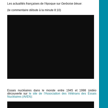
Les actualités françaises de l'époque sur
Gerboise bleue
:
(le commentaire débute à la minute 8:10)
Essais nucléaires dans le monde entre 1945 et 1998 (vidéo
découverte sur
le site de l'Association des Vétérans des Essais
Nucléaire
s (AVEN)
: