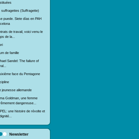
stituées
 suffragettes (Suffragette)
se puede. Siete días en PAH
celona
trats de travail, voici venu le
ps de la...
ri
um de famille
hael Sandel: The failure of
ral...
sixième face du Pentagone
cipline
 jeunesse allemande
ma Goldman, une femme
rêmement dangereuse...
EL: une histoire de révolte et
ignité...
Newsletter