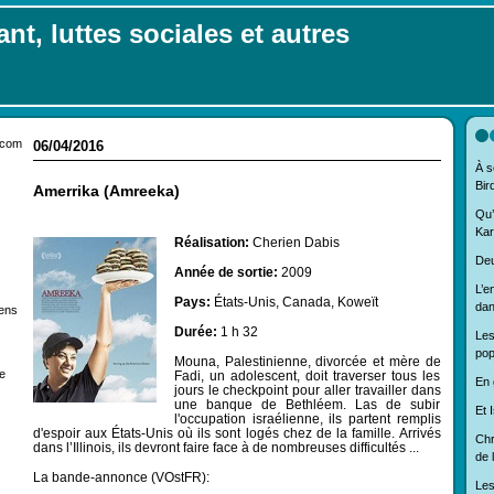
nt, luttes sociales et autres
.com
06/04/2016
À s
Bir
Amerrika (Amreeka)
Qu’
Kar
Réalisation:
Cherien Dabis
Deu
Année de sortie:
2009
L’e
Pays:
États-Unis, Canada, Koweït
dan
iens
Durée:
1 h 32
Les
pop
Mouna, Palestinienne, divorcée et mère de
e
Fadi, un adolescent, doit traverser tous les
En 
jours le checkpoint pour aller travailler dans
une banque de Bethléem. Las de subir
Et I
l'occupation israélienne, ils partent remplis
d'espoir aux États-Unis où ils sont logés chez de la famille. Arrivés
Chr
dans l’Illinois, ils devront faire face à de nombreuses difficultés ...
de 
La bande-annonce (VOstFR):
Les