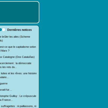
Dernières notices
e brûler les ailes (Scheme
ds)
est-ce que le capitalisme selon
l Marx ?
x Catalogne (Dos Cataluñas)
ncerclement : la démocratie
s les rets du...
 luttes et les rêves: une histoire
ulaire...
guerre
sraël fut ...
istophe Guilluy : Le crépuscule
la France...
 suffragettes : ni paillassons, ni