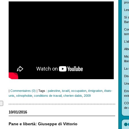
pro
Les
Sí 
Bar
Con
tem
L'ab
Alb
Mic
libe
La 
Dis
Une
|
Commentaires (0)
| Tags :
palestine
,
israël
,
occupation
,
émigration
,
états-
Em
unis
,
xénophobie
,
conditions de travail
,
cherien dabis
,
2009
ext
COP
de d
10/01/2016
Pane e libertà: Giuseppe di Vittorio