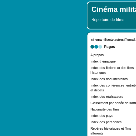
Cinéma milita
Répertoire de films
cinemamilitantetautres@gmail
Pages
À propos
Index thématique
Index des fictions et des films
historiques
Index des documentaires
Index des conférences, entret
et débats
Index des réalisateurs
Classement par année de sorti
Nationalité des films
Index des pays
Index des personnes
Repères historiques et films
afférents