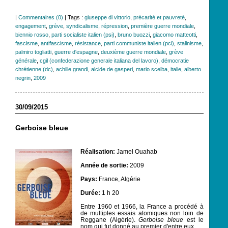
|
Commentaires (0)
| Tags :
giuseppe di vittorio
,
précarité et pauvreté
,
engagement
,
grève
,
syndicalisme
,
répression
,
première guerre mondiale
,
biennio rosso
,
parti socialiste italien (psi)
,
bruno buozzi
,
giacomo matteotti
,
fascisme
,
antifascisme
,
résistance
,
parti communiste italien (pci)
,
stalinisme
,
palmiro togliatti
,
guerre d'espagne
,
deuxième guerre mondiale
,
grève
générale
,
cgil (confederazione generale italiana del lavoro)
,
démocratie
chrétienne (dc)
,
achille grandi
,
alcide de gasperi
,
mario scelba
,
italie
,
alberto
negrin
,
2009
30/09/2015
Gerboise bleue
Réalisation:
Jamel Ouahab
Année de sortie:
2009
Pays:
France, Algérie
Durée:
1 h 20
Entre 1960 et 1966, la France a procédé à
de multiples essais atomiques non loin de
Reggane (Algérie).
Gerboise bleue
est le
nom qui fut donné au premier d'entre eux.