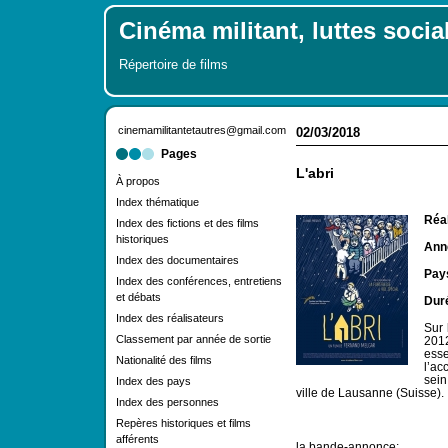
Cinéma militant, luttes socia
Répertoire de films
cinemamilitantetautres@gmail.com
02/03/2018
Pages
L'abri
À propos
Index thématique
Réal
Index des fictions et des films
historiques
Anné
Index des documentaires
Pay
Index des conférences, entretiens
et débats
Dur
Index des réalisateurs
Sur 
Classement par année de sortie
201
ess
Nationalité des films
l’ac
sein
Index des pays
ville de Lausanne (Suisse).
Index des personnes
Repères historiques et films
afférents
la bande-annonce: