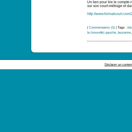
Un lien pour lire le compte-
sur son court-métrage et da
http://www.formatcourt.com/
|
Commentaires (0)
| Tags :
édu
la (nouvelle) gauche
,
lausanne
Déclarer un contenu 