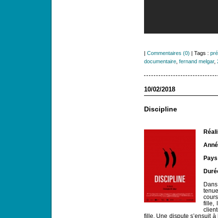
|
Commentaires (0)
| Tags :
pré
documentaire
,
fernand melgar
,
10/02/2018
Discipline
Réali
Année
Pays
Duré
Dans
tenue
cours
fille
clien
fille. Une dispute s’ensuit 