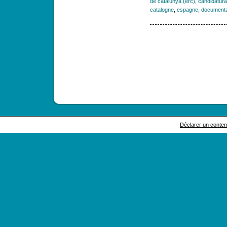
de catalunya (erc)
,
candidatura 
catalogne
,
espagne
,
documenta
Déclarer un contenu 