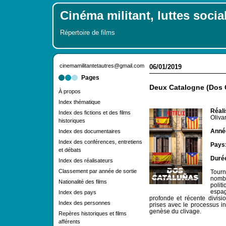
Cinéma militant, luttes socia
Répertoire de films
cinemamilitantetautres@gmail.com
06/01/2019
Pages
Deux Catalogne (Dos 
À propos
Index thématique
Réali
Index des fictions et des films
Oliva
historiques
Année
Index des documentaires
Index des conférences, entretiens
Pays
et débats
Duré
Index des réalisateurs
Classement par année de sortie
Tourn
nombr
Nationalité des films
poli
espag
Index des pays
profonde et récente divisi
Index des personnes
prises avec le processus i
genèse du clivage.
Repères historiques et films
afférents