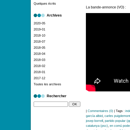
Quelques écrits
La bande-annonce (VO) :
Archives
2020-05
2019-01
2018-10
2018-07
2018-05
2018-04
2018-03
2018-02
2018-01
2017-12
Toutes les archives
Rechercher
|
Commentaires (0)
| Tags :
ind
garcía albiol
,
carles puigdemon
josep borrell
,
partido popular (p
catalunya (psc)
,
en comú pod