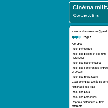
Cinéma milita
Répertoire de films
cinemamilitantetautres@gmail
Pages
À propos
Index thématique
Index des fictions et des films
historiques
Index des documentaires
Index des conférences, entret
et débats
Index des réalisateurs
Classement par année de sorti
Nationalité des films
Index des pays
Index des personnes
Repères historiques et films
afférents