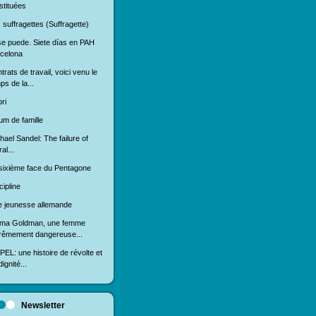
stituées
 suffragettes (Suffragette)
se puede. Siete días en PAH
celona
trats de travail, voici venu le
ps de la...
ri
um de famille
hael Sandel: The failure of
ral...
sixième face du Pentagone
cipline
 jeunesse allemande
ma Goldman, une femme
rêmement dangereuse...
EL: une histoire de révolte et
ignité...
Newsletter