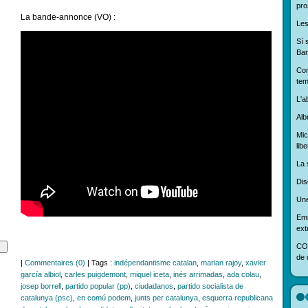
pro
La bande-annonce (VO) :
Les
Sí 
Bar
Con
tem
L'ab
Alb
Mic
libe
La 
Dis
Une
Em
ext
COP
de d
|
Commentaires (0)
| Tags :
indépendantisme catalan
,
marian rajoy
,
xavier
garcía albiol
,
carles puigdemont
,
miquel iceta
,
inés arrimadas
,
ada colau
,
josep borrell
,
partido popular (pp)
,
ciudadanos
,
partido socialista de
catalunya (psc)
,
en comú podem
,
junts per catalunya
,
esquerra republicana