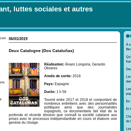
nt, luttes sociales et autres
.com
06/01/2019
À s
Bir
Deux Catalogne (Dos Cataluñas)
Qu’
Kar
Réalisation:
Álvaro Longoria, Gerardo
Olivares
Deu
Année de sortie:
2018
L’e
dan
iens
Pays:
Espagne
Les
Durée:
1 h 56
pop
e
Tourné entre 2017 et 2018 et comportant de
En 
nombreux entretiens avec des personnalités
politiques ainsi que des journalistes
Et I
espagnols, ce documentaire fait état de la
profonde et récente division que connaît la société catalane aux
Chr
prises avec le processus indépendantiste en cours et élabore une
de 
genèse du clivage.
Les