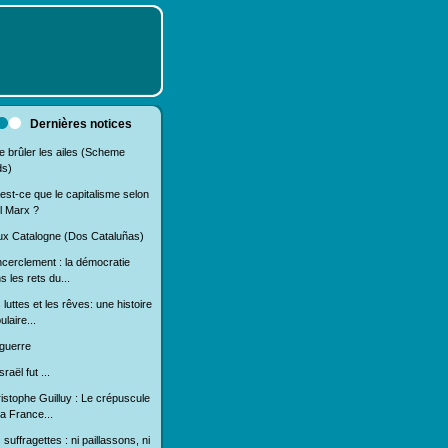
Dernières notices
e brûler les ailes (Scheme
ds)
est-ce que le capitalisme selon
l Marx ?
x Catalogne (Dos Cataluñas)
ncerclement : la démocratie
s les rets du...
 luttes et les rêves: une histoire
ulaire...
guerre
sraël fut ...
istophe Guilluy : Le crépuscule
la France...
 suffragettes : ni paillassons, ni