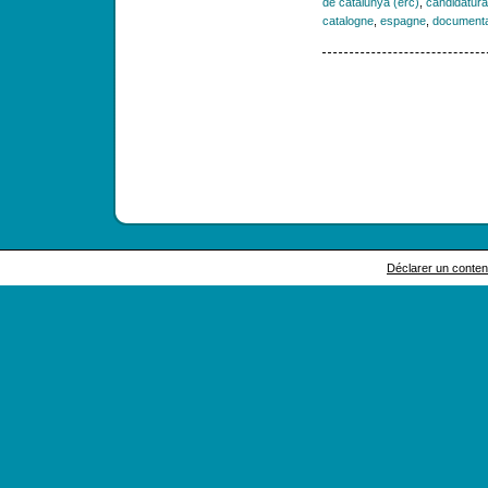
de catalunya (erc)
,
candidatura 
catalogne
,
espagne
,
documenta
Déclarer un contenu 