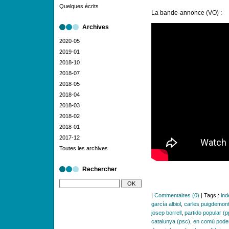
Quelques écrits
La bande-annonce (VO) :
Archives
2020-05
2019-01
2018-10
2018-07
2018-05
2018-04
2018-03
2018-02
2018-01
2017-12
Toutes les archives
Rechercher
|
Commentaires (0)
| Tags :
ind
garcía albiol
,
carles puigdemon
josep borrell
,
partido popular (p
catalunya (psc)
,
en comú pod