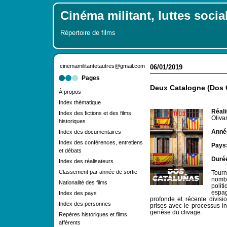
Cinéma militant, luttes socia
Répertoire de films
cinemamilitantetautres@gmail.com
06/01/2019
Pages
Deux Catalogne (Dos 
À propos
Index thématique
Réali
Index des fictions et des films
Oliva
historiques
Année
Index des documentaires
Index des conférences, entretiens
Pays
et débats
Duré
Index des réalisateurs
Classement par année de sortie
Tourn
nombr
Nationalité des films
poli
espag
Index des pays
profonde et récente divisi
Index des personnes
prises avec le processus i
genèse du clivage.
Repères historiques et films
afférents