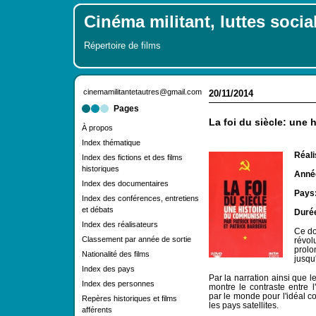
Cinéma militant, luttes socia
Répertoire de films
cinemamilitantetautres@gmail.com
20/11/2014
Pages
La foi du siècle: une
À propos
Index thématique
Réali
Index des fictions et des films
historiques
Année
Index des documentaires
Pays
Index des conférences, entretiens
et débats
Duré
Index des réalisateurs
Ce do
Classement par année de sortie
révol
prol
Nationalité des films
jusqu
Index des pays
Par la narration ainsi que l
Index des personnes
montre le contraste entre 
par le monde pour l'idéal c
Repères historiques et films
les pays satellites.
afférents