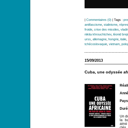
|
Commentaires (0)
| Tags :
pre
antifascisme
,
stalinisme
,
répres
froide
,
crise des missiles
,
vladim
nikita khrouchtchev
,
léonid brej
urss
,
allemagne
,
hongrie
,
italie
,
tchécoslovaquie
,
vietnam
,
polo
15/09/2013
Cuba, une odyssée afr
Réali
Anné
Pays
Duré
Un do
la b
ains
clés