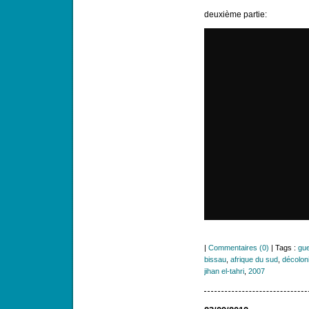
deuxième partie:
|
Commentaires (0)
| Tags :
gue
bissau
,
afrique du sud
,
décoloni
jihan el-tahri
,
2007