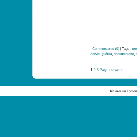
|
Commentaires (0)
| Tags :
ern
bolivie
,
guérilla
,
documentaire
,
1
2
3
Page suivante
Déclarer un contenu 