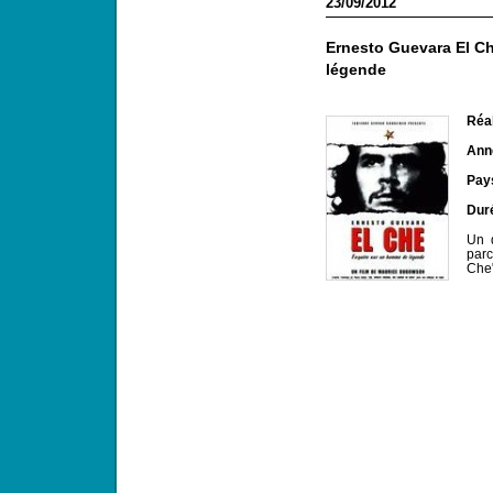
23/09/2012
Ernesto Guevara El C
légende
Réal
Anné
Pay
Dur
Un 
parc
Che"