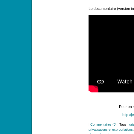
Le documentaire (version int
Pour en s
http://
|
Commentaires (0)
| Tags :
cri
privatisations et expropriations