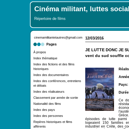
Cinéma militant, luttes socia
Répertoire de films
cinemamilitantetautres@gmail.com
12/03/2016
Pages
JE LUTTE DONC JE SUI
À propos
vent du sud souffle co
Index thématique
Index des fictions et des films
historiques
Réalis
Index des documentaires
Année 
Index des conférences, entretiens
Pays:
et débats
Index des réalisateurs
Durée
Classement par année de sortie
Ce do
Nationalité des films
résist
écono
Index des pays
l'aust
Grèce
Index des personnes
épisodes de lutte parmi 
Repères historiques et films
logeaient 150 familles en
industriel en Crète, des coo
afférents