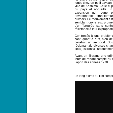
logés chez un petit paysan 
ville de Kashima. Celle-ci p
du pays et accueille un
expansion qui rogne pro
environnantes, transform
ouvriers. Le mouvement est
semblant croire aux promes
d'un "progrès sans contr
résistance à leur expropriati
Confrontés à une probléma
sont, quant à eux, bien dé
construit un aéroport. S
réclamant de diverses chap
lieux, ils iront à l'affronteme
Ayant en filigrane une gril
tente de rendre compte du c
Japon des années 1970.
un long extrait du film comp