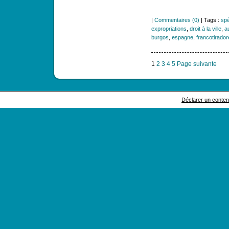
|
Commentaires (0)
| Tags :
spé
expropriations
,
droit à la ville
,
a
burgos
,
espagne
,
francotirador
1
2
3
4
5
Page suivante
Déclarer un contenu 