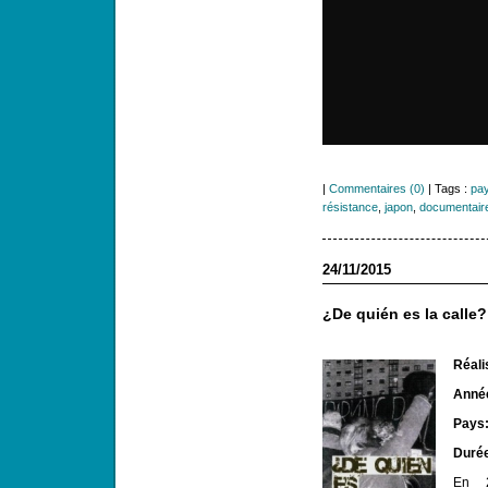
|
Commentaires (0)
| Tags :
pay
résistance
,
japon
,
documentair
24/11/2015
¿De quién es la calle?
Réali
Année
Pays
Duré
En 2