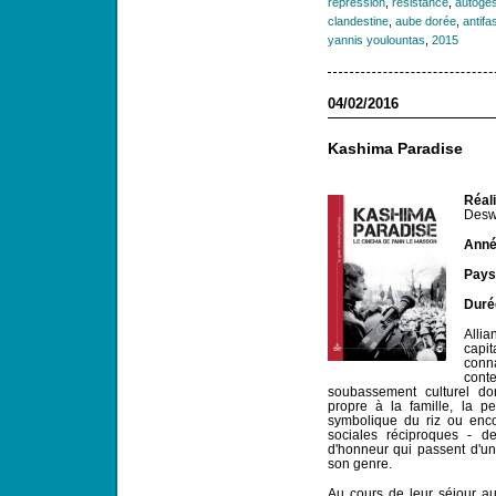
répression
,
résistance
,
autoges
clandestine
,
aube dorée
,
antifa
yannis youlountas
,
2015
04/02/2016
Kashima Paradise
Réali
Desw
Anné
Pays
Duré
Allia
capi
conn
cont
soubassement culturel don
propre à la famille, la per
symbolique du riz ou en
sociales réciproques - d
d'honneur qui passent d'un
son genre.
Au cours de leur séjour au