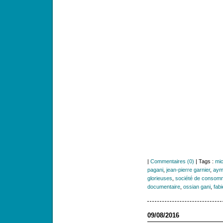
|
Commentaires (0)
| Tags :
mic
pagani
,
jean-pierre garnier
,
ayme
glorieuses
,
société de consom
documentaire
,
ossian gani
,
fab
09/08/2016