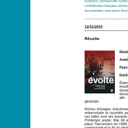
d'usine(s)
,
bureaucratie syndic
confédération française démocra
documentaire
,
jean-pierre thorn
12/11/2015
Révolte
Réali
Année
Pays
Duré
Élab
révol
époq
docum
afin
générale.
Riches d'images d'archive
entrecroisée et racontés p
ces luttes sont les suivants
Printemps arabe
; Mai 68 
place Tian'anmen
en 1989;
communiste et la fin du régi