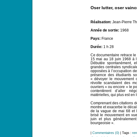
Oser lutter, oser vainc
Réalisation:
Jean-Pierre Th
Année de sortie:
1968
Pays:
France
Durée:
1 h 28
Ce documentaire retrace le 
15 mai au 18 juin 1968 à l’
Débutée spontanément, ell
grandes centrales syndica
opposées à l’occupation de l
présence des étudiants sol
« dévoyer le mouvement ou
révolte scandaient des mo
ouvriers » ou encore « le po
contentèrent d’aller nég
matérielles, qui plus est en 
Comprenant des citations de 
montre et exacerbe le décala
de la vague de mai 68 et 
brisé le mouvement en vue 
juin et plus généralemen
bourgeoisie ».
|
Commentaires (0)
| Tags :
ren