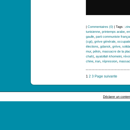
|
Commentaires (0)
| Tags :
zin
tunisienne
,
printemps arabe
,
en
gaulle
,
parti communiste françai
(cgt)
,
grève générale
,
occupatio
élections
,
gdansk
,
grève
,
solid
mur
,
pékin
,
massacre de la pla
chah)
,
ayatollah khomeini
,
révo
chine
,
iran
,
répression
,
massac
1
2
3
Page suivante
Déclarer un contenu 