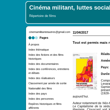
Cinéma militant, luttes socia
Répertoire de films
cinemamilitantetautres@gmail.com
11/04/2017
Pages
Tout est permis mais r
À propos
Index thématique
Réalis
Index des fictions et des films
historiques
Année 
Index des documentaires
Pays:
Index des conférences, entretiens
et débats
Durée
Index des réalisateurs
Compor
Classement par année de sortie
Levar
Garnie
Nationalité des films
prése
(1928
Index des pays
aujourd’hui.
Index des personnes
Auteur notamment de
Néo-f
Repères historiques et films
Le
Capitalisme de la séduc
afférents
libertaire
, Clouscard voit 